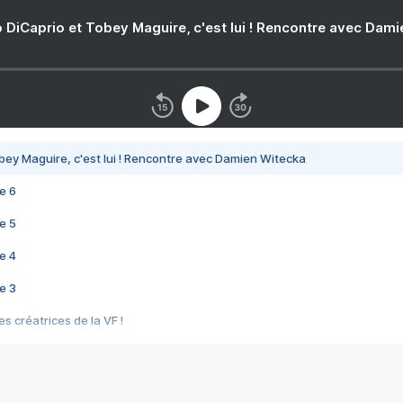
 DiCaprio et Tobey Maguire, c'est lui ! Rencontre avec Dam
bey Maguire, c'est lui ! Rencontre avec Damien Witecka
e 6
e 5
e 4
e 3
s créatrices de la VF !
e 2
e 1