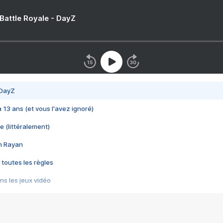
 Battle Royale - DayZ
 DayZ
 a 13 ans (et vous l'avez ignoré)
e (littéralement)
im Rayan
 toutes les règles
s les jeux vidéo
us choquant de Rockstar ? - Le scandale BULLY
e plus moche de Steam