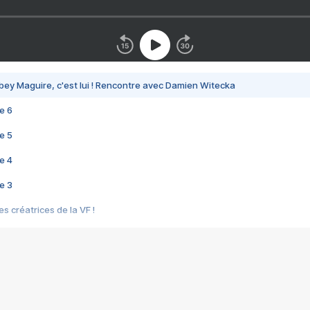
bey Maguire, c'est lui ! Rencontre avec Damien Witecka
e 6
e 5
e 4
e 3
s créatrices de la VF !
e 2
e 1
e Mektoub My Love arrive enfin ! Rencontre avec Shaïn Boumedine et Sal
i : après Toni en famille