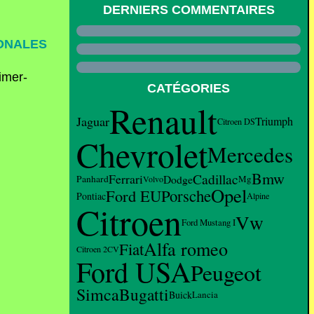
DERNIERS COMMENTAIRES
IONALES
CATÉGORIES
Renault
Jaguar
Triumph
Citroen DS
Chevrolet
Mercedes
Bmw
Cadillac
Ferrari
Dodge
Panhard
Mg
Volvo
Opel
Ford EU
Porsche
Pontiac
Alpine
Citroen
Vw
Ford Mustang I
Alfa romeo
Fiat
Citroen 2CV
Ford USA
Peugeot
Bugatti
Simca
Buick
Lancia