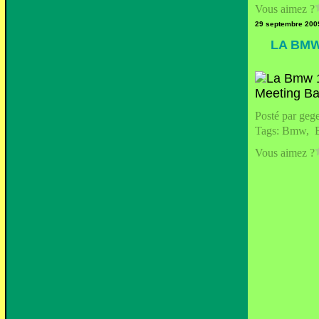
Vous aimez ?
29 septembre 200
LA BMW
Posté par geg
Tags:
Bmw
,
Vous aimez ?