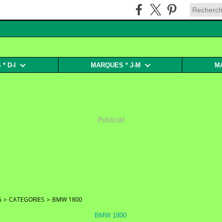
* D-I
MARQUES * J-M
M
Publicité
G
>
CATEGORIES
>
BMW 1800
BMW 1800