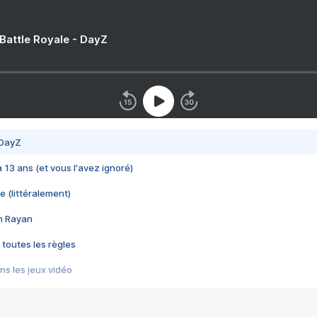
 Battle Royale - DayZ
 DayZ
 a 13 ans (et vous l'avez ignoré)
e (littéralement)
im Rayan
 toutes les règles
s les jeux vidéo
us choquant de Rockstar ? - Le scandale BULLY