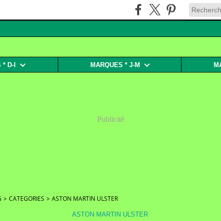
* D-I
MARQUES * J-M
M
Publicité
G
>
CATEGORIES
>
ASTON MARTIN ULSTER
ASTON MARTIN ULSTER