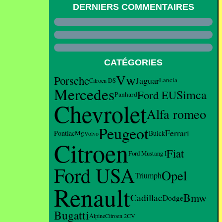
DERNIERS COMMENTAIRES
CATÉGORIES
Vw
Porsche
Jaguar
Lancia
Citroen DS
Mercedes
Simca
Ford EU
Panhard
Chevrolet
Alfa romeo
Peugeot
Ferrari
Pontiac
Mg
Buick
Volvo
Citroen
Fiat
Ford Mustang I
Ford USA
Opel
Triumph
Renault
Bmw
Cadillac
Dodge
Bugatti
Alpine
Citroen 2CV