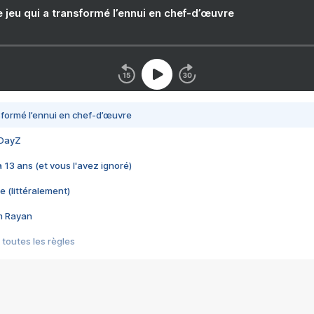
e jeu qui a transformé l’ennui en chef-d’œuvre
nsformé l’ennui en chef-d’œuvre
 DayZ
 a 13 ans (et vous l'avez ignoré)
e (littéralement)
im Rayan
 toutes les règles
s les jeux vidéo
us choquant de Rockstar ? - Le scandale BULLY