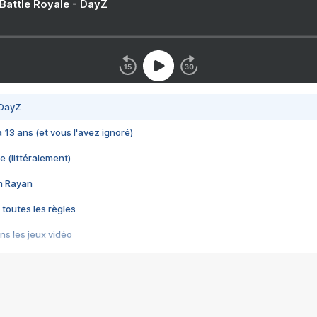
 Battle Royale - DayZ
 DayZ
 a 13 ans (et vous l'avez ignoré)
e (littéralement)
im Rayan
 toutes les règles
s les jeux vidéo
us choquant de Rockstar ? - Le scandale BULLY
e plus moche de Steam
du RÊVE tourne au CAUCHEMAR