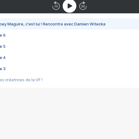
bey Maguire, c'est lui ! Rencontre avec Damien Witecka
e 6
e 5
e 4
e 3
s créatrices de la VF !
e 2
e 1
e Mektoub My Love arrive enfin ! Rencontre avec Shaïn Boumedine et Sal
i : après Toni en famille
elle réalise le bouleversant Dites lui que je l'aime