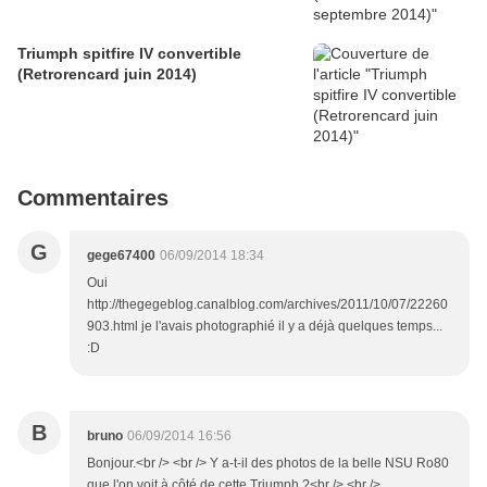
Triumph spitfire IV convertible
(Retrorencard juin 2014)
Commentaires
G
gege67400
06/09/2014 18:34
Oui
http://thegegeblog.canalblog.com/archives/2011/10/07/22260
903.html je l'avais photographié il y a déjà quelques temps...
:D
B
bruno
06/09/2014 16:56
Bonjour.<br /> <br /> Y a-t-il des photos de la belle NSU Ro80
que l'on voit à côté de cette Triumph ?<br /> <br />