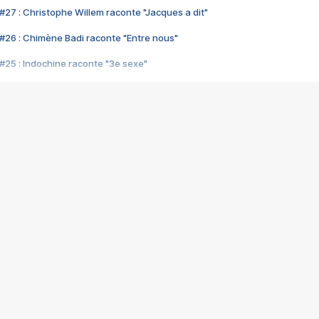
#27 : Christophe Willem raconte "Jacques a dit"
#26 : Chimène Badi raconte "Entre nous"
#25 : Indochine raconte "3e sexe"
#24 : Zaho raconte "C'est chelou"
#23 : Patrick Bruel raconte "Au café des délices"
#22 : Kyo raconte "Le chemin"
#21 : Nolwenn Leroy raconte "Cassé"
#20 : Patrick Hernandez raconte "Born to be alive"
#19 : Lorie raconte "Près de moi"
#18 : Michael Jones raconte "A nos actes manqués" (avec Jean-Jacque
#17 : Khaled raconte "Aïcha"
#16 : Corneille raconte "Parce qu'on vient de loin"