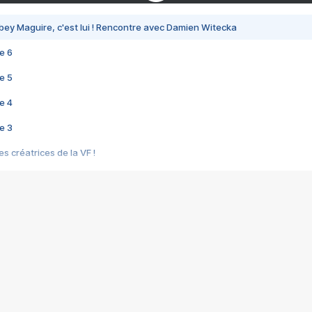
bey Maguire, c'est lui ! Rencontre avec Damien Witecka
e 6
e 5
e 4
e 3
s créatrices de la VF !
e 2
e 1
e Mektoub My Love arrive enfin ! Rencontre avec Shaïn Boumedine et Sal
i : après Toni en famille
elle réalise le bouleversant Dites lui que je l'aime
ais ! Rencontre autour de Vie privée de Rebecca Zlotowski