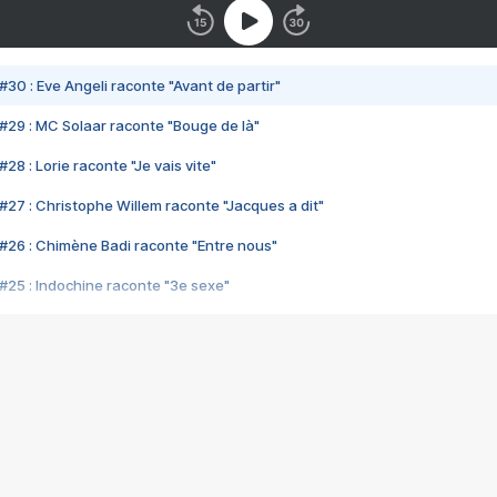
#30 : Eve Angeli raconte "Avant de partir"
#29 : MC Solaar raconte "Bouge de là"
28 : Lorie raconte "Je vais vite"
#27 : Christophe Willem raconte "Jacques a dit"
#26 : Chimène Badi raconte "Entre nous"
#25 : Indochine raconte "3e sexe"
#24 : Zaho raconte "C'est chelou"
#23 : Patrick Bruel raconte "Au café des délices"
#22 : Kyo raconte "Le chemin"
#21 : Nolwenn Leroy raconte "Cassé"
#20 : Patrick Hernandez raconte "Born to be alive"