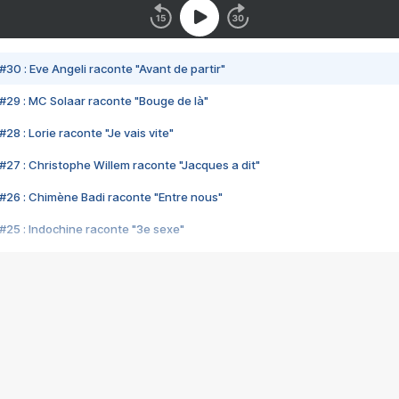
#30 : Eve Angeli raconte "Avant de partir"
#29 : MC Solaar raconte "Bouge de là"
28 : Lorie raconte "Je vais vite"
#27 : Christophe Willem raconte "Jacques a dit"
#26 : Chimène Badi raconte "Entre nous"
#25 : Indochine raconte "3e sexe"
#24 : Zaho raconte "C'est chelou"
#23 : Patrick Bruel raconte "Au café des délices"
#22 : Kyo raconte "Le chemin"
#21 : Nolwenn Leroy raconte "Cassé"
#20 : Patrick Hernandez raconte "Born to be alive"