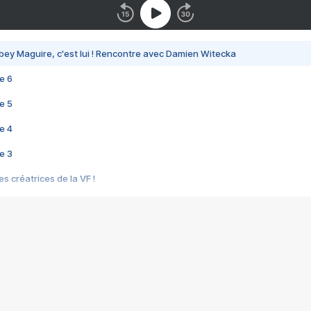
bey Maguire, c'est lui ! Rencontre avec Damien Witecka
e 6
e 5
e 4
e 3
s créatrices de la VF !
e 2
e 1
e Mektoub My Love arrive enfin ! Rencontre avec Shaïn Boumedine et Sal
i : après Toni en famille
elle réalise le bouleversant Dites lui que je l'aime