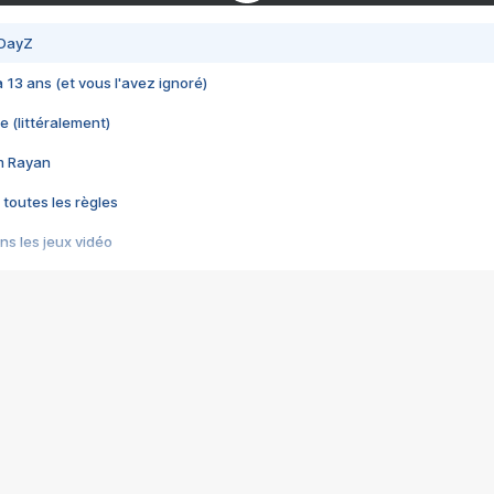
 DayZ
 a 13 ans (et vous l'avez ignoré)
e (littéralement)
im Rayan
 toutes les règles
s les jeux vidéo
us choquant de Rockstar ? - Le scandale BULLY
e plus moche de Steam
du RÊVE tourne au CAUCHEMAR
pendant 8 heures
it… à tort
umiliés par un jeu vidéo