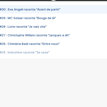
#30 : Eve Angeli raconte "Avant de partir"
#29 : MC Solaar raconte "Bouge de là"
28 : Lorie raconte "Je vais vite"
#27 : Christophe Willem raconte "Jacques a dit"
#26 : Chimène Badi raconte "Entre nous"
#25 : Indochine raconte "3e sexe"
#24 : Zaho raconte "C'est chelou"
#23 : Patrick Bruel raconte "Au café des délices"
#22 : Kyo raconte "Le chemin"
#21 : Nolwenn Leroy raconte "Cassé"
#20 : Patrick Hernandez raconte "Born to be alive"
#19 : Lorie raconte "Près de moi"