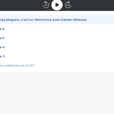
bey Maguire, c'est lui ! Rencontre avec Damien Witecka
e 6
e 5
e 4
e 3
s créatrices de la VF !
e 2
e 1
e Mektoub My Love arrive enfin ! Rencontre avec Shaïn Boumedine et Sal
i : après Toni en famille
elle réalise le bouleversant Dites lui que je l'aime