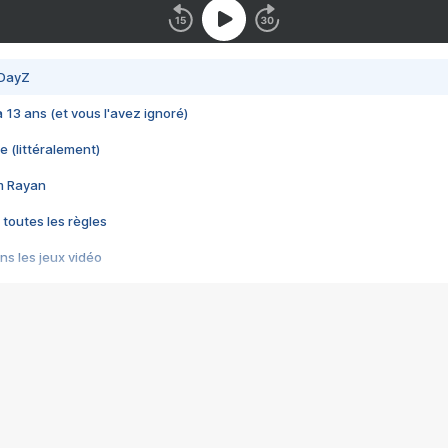
 DayZ
 a 13 ans (et vous l'avez ignoré)
e (littéralement)
im Rayan
 toutes les règles
s les jeux vidéo
us choquant de Rockstar ? - Le scandale BULLY
e plus moche de Steam
du RÊVE tourne au CAUCHEMAR
pendant 8 heures
it… à tort