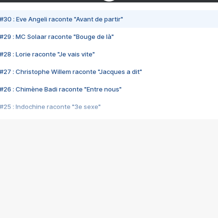
#30 : Eve Angeli raconte "Avant de partir"
#29 : MC Solaar raconte "Bouge de là"
28 : Lorie raconte "Je vais vite"
#27 : Christophe Willem raconte "Jacques a dit"
#26 : Chimène Badi raconte "Entre nous"
#25 : Indochine raconte "3e sexe"
#24 : Zaho raconte "C'est chelou"
#23 : Patrick Bruel raconte "Au café des délices"
#22 : Kyo raconte "Le chemin"
#21 : Nolwenn Leroy raconte "Cassé"
#20 : Patrick Hernandez raconte "Born to be alive"
#19 : Lorie raconte "Près de moi"