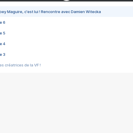
bey Maguire, c'est lui ! Rencontre avec Damien Witecka
e 6
e 5
e 4
e 3
s créatrices de la VF !
e 2
e 1
e Mektoub My Love arrive enfin ! Rencontre avec Shaïn Boumedine et Sal
i : après Toni en famille
elle réalise le bouleversant Dites lui que je l'aime
ais ! Rencontre autour de Vie privée de Rebecca Zlotowski