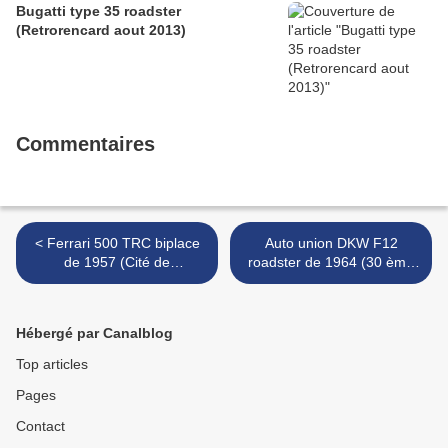
Bugatti type 35 roadster
(Retrorencard aout 2013)
Commentaires
< Ferrari 500 TRC biplace
Auto union DKW F12
de 1957 (Cité de
roadster de 1964 (30 ème
l'Automobile Collection
Bourse d'échanges de
Schlumpf à Mulhouse)
Lipsheim) >
Hébergé par Canalblog
Top articles
Pages
Contact