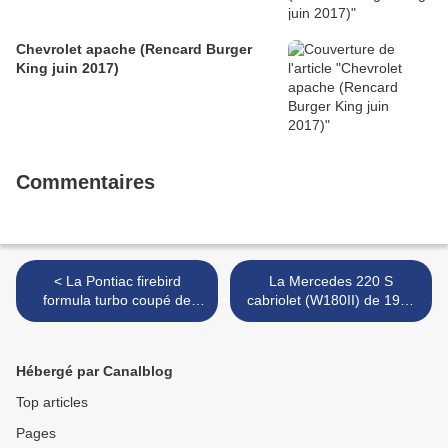
Chevrolet apache (Rencard Burger
King juin 2017)
Commentaires
< La Pontiac firebird
La Mercedes 220 S
formula turbo coupé de
cabriolet (W180II) de 1956
1980 (9ème Classic Gala
(RegioMotoClassica 2010)
de Schwetzingen 2011)
>
Hébergé par Canalblog
Top articles
Pages