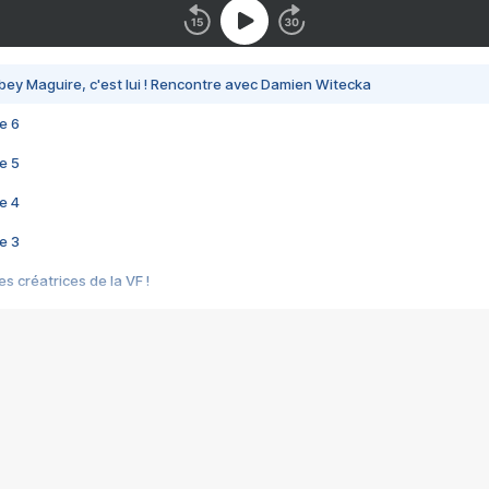
bey Maguire, c'est lui ! Rencontre avec Damien Witecka
e 6
e 5
e 4
e 3
s créatrices de la VF !
e 2
e 1
e Mektoub My Love arrive enfin ! Rencontre avec Shaïn Boumedine et Sal
i : après Toni en famille
elle réalise le bouleversant Dites lui que je l'aime