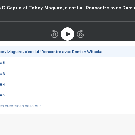
 DiCaprio et Tobey Maguire, c'est lui ! Rencontre avec Dam
bey Maguire, c'est lui ! Rencontre avec Damien Witecka
e 6
e 5
e 4
e 3
s créatrices de la VF !
e 2
e 1