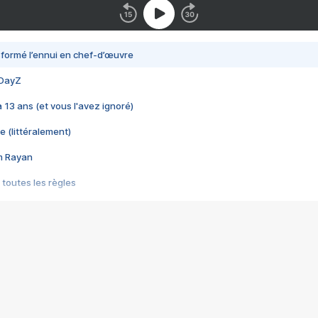
nsformé l’ennui en chef-d’œuvre
 DayZ
 a 13 ans (et vous l'avez ignoré)
e (littéralement)
im Rayan
 toutes les règles
s les jeux vidéo
us choquant de Rockstar ? - Le scandale BULLY
e plus moche de Steam
du RÊVE tourne au CAUCHEMAR
pendant 8 heures