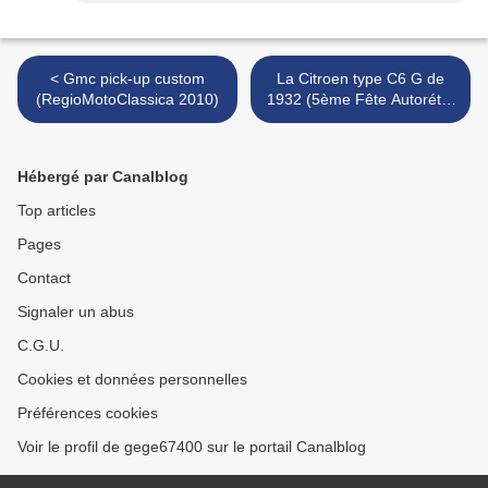
< Gmc pick-up custom
La Citroen type C6 G de
(RegioMotoClassica 2010)
1932 (5ème Fête Autorétro
étang d' Ohnenheim) >
Hébergé par Canalblog
Top articles
Pages
Contact
Signaler un abus
C.G.U.
Cookies et données personnelles
Préférences cookies
Voir le profil de gege67400 sur le portail Canalblog