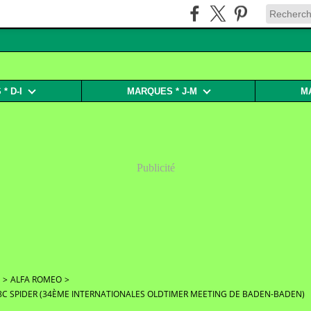
* D-I
MARQUES * J-M
M
Publicité
>
ALFA ROMEO
>
 8C SPIDER (34ÈME INTERNATIONALES OLDTIMER MEETING DE BADEN-BADEN)