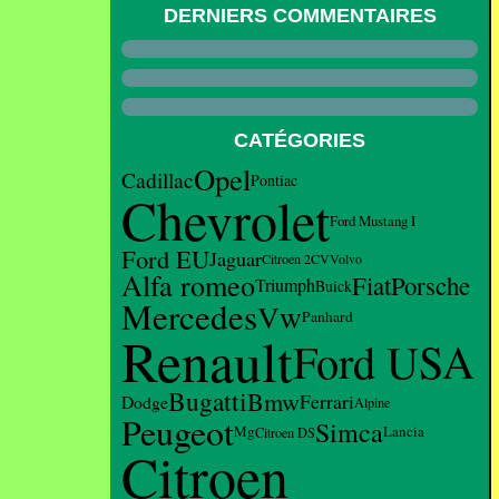
DERNIERS COMMENTAIRES
CATÉGORIES
Opel
Cadillac
Pontiac
Chevrolet
Ford Mustang I
Ford EU
Jaguar
Citroen 2CV
Volvo
Alfa romeo
Fiat
Porsche
Triumph
Buick
Mercedes
Vw
Panhard
Renault
Ford USA
Bugatti
Bmw
Ferrari
Dodge
Alpine
Peugeot
Simca
Mg
Lancia
Citroen DS
Citroen