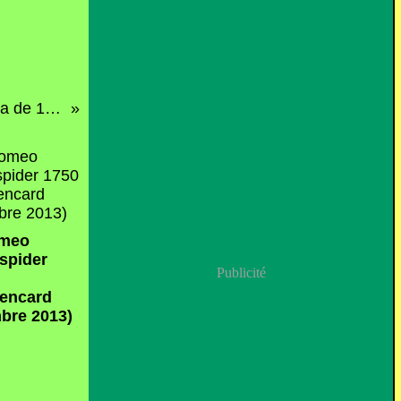
L' Alfa romeo 6C 2300 castagna de 1939 (34ème Internationales Oldtimer meeting de Baden-Baden)
omeo
 spider
Publicité
rencard
bre 2013)