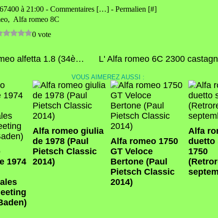
e67400 à 21:00 -
Commentaires [
…
]
- Permalien [
#
]
meo
,
Alfa romeo 8C
0 vote
L' Alfa romeo alfetta 1.8 (34ème Internationales Oldtimer meeting de Baden-Baden)
VOUS AIMEREZ AUSSI :
Alfa romeo giulia
Alfa r
de 1978 (Paul
Alfa romeo 1750
duetto
o
Pietsch Classic
GT Veloce
1750
e 1974
2014)
Bertone (Paul
(Retro
Pietsch Classic
septem
nales
2014)
eeting
Baden)