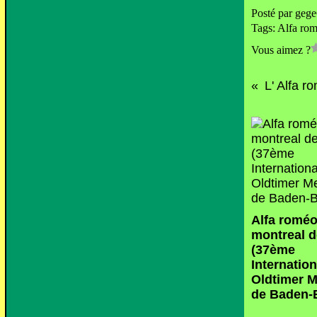
Posté par geg
Tags:
Alfa ro
Vous aimez ?
Alfa romé
montreal d
(37ème
Internatio
Oldtimer M
de Baden-