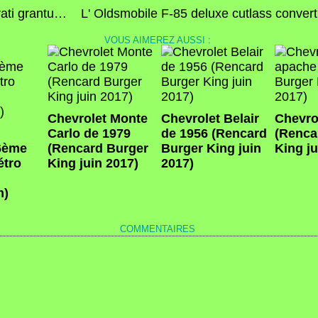
La Maserati granturismo S (Strasbourg)
VOUS AIMEREZ AUSSI :
Chevrolet Monte
Chevrolet Belair
Chevro
Carlo de 1979
de 1956 (Rencard
(Renca
(6ème
(Rencard Burger
Burger King juin
King ju
étro
King juin 2017)
2017)
m)
COMMENTAIRES