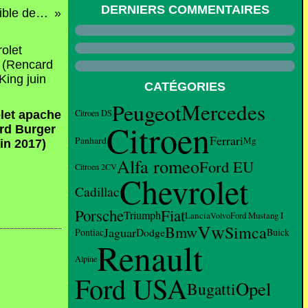
DERNIERS COMMENTAIRES
L' Oldsmobile F-85 deluxe cutlass convertible de 1963 (Rencard du Burger King juillet 2010)
CATÉGORIES
Peugeot
Mercedes
Citroen DS
let apache
Citroen
rd Burger
Ferrari
Panhard
Mg
in 2017)
Alfa romeo
Ford EU
Citroen 2CV
Chevrolet
Cadillac
Porsche
Fiat
Triumph
Lancia
Ford Mustang I
Volvo
Vw
Simca
Bmw
Jaguar
Dodge
Pontiac
Buick
Renault
Alpine
Ford USA
Opel
Bugatti