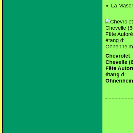
Chevrolet
Chevelle 
Fête Autor
étang d'
Ohnenhei