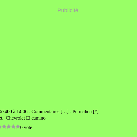
Publicité
e67400 à 14:06 -
Commentaires [
…
]
- Permalien [
#
]
et
,
Chevrolet El camino
0 vote