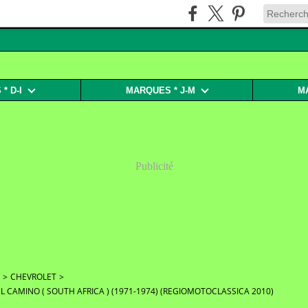
* D-I
MARQUES * J-M
M
Publicité
>
CHEVROLET
>
L CAMINO ( SOUTH AFRICA ) (1971-1974) (REGIOMOTOCLASSICA 2010)