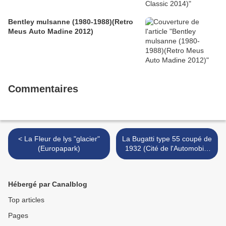
Bentley mulsanne (1980-1988)(Retro
Meus Auto Madine 2012)
Commentaires
< La Fleur de lys "glacier"
La Bugatti type 55 coupé de
(Europapark)
1932 (Cité de l'Automobile
Collection Schlumpf à
Mulhouse) >
Hébergé par Canalblog
Top articles
Pages