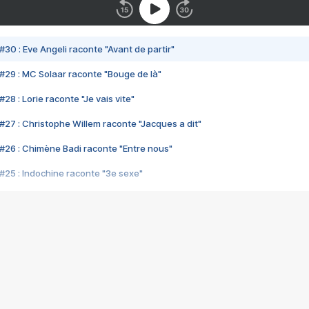
#30 : Eve Angeli raconte "Avant de partir"
#29 : MC Solaar raconte "Bouge de là"
28 : Lorie raconte "Je vais vite"
#27 : Christophe Willem raconte "Jacques a dit"
#26 : Chimène Badi raconte "Entre nous"
#25 : Indochine raconte "3e sexe"
#24 : Zaho raconte "C'est chelou"
#23 : Patrick Bruel raconte "Au café des délices"
#22 : Kyo raconte "Le chemin"
#21 : Nolwenn Leroy raconte "Cassé"
#20 : Patrick Hernandez raconte "Born to be alive"