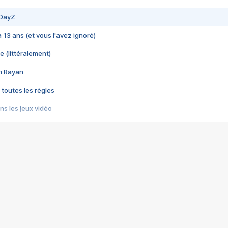
 DayZ
 a 13 ans (et vous l'avez ignoré)
e (littéralement)
im Rayan
 toutes les règles
s les jeux vidéo
us choquant de Rockstar ? - Le scandale BULLY
e plus moche de Steam
du RÊVE tourne au CAUCHEMAR
pendant 8 heures
it… à tort
umiliés par un jeu vidéo