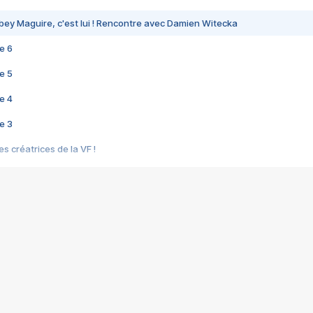
bey Maguire, c'est lui ! Rencontre avec Damien Witecka
e 6
e 5
e 4
e 3
s créatrices de la VF !
e 2
e 1
e Mektoub My Love arrive enfin ! Rencontre avec Shaïn Boumedine et Sal
i : après Toni en famille
elle réalise le bouleversant Dites lui que je l'aime
ais ! Rencontre autour de Vie privée de Rebecca Zlotowski