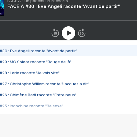
FACE A - un podcast Purecharts
FACE A #30 : Eve Angeli raconte "Avant de partir"
#30 : Eve Angeli raconte "Avant de partir"
#29 : MC Solaar raconte "Bouge de là"
28 : Lorie raconte "Je vais vite"
#27 : Christophe Willem raconte "Jacques a dit"
#26 : Chimène Badi raconte "Entre nous"
#25 : Indochine raconte "3e sexe"
#24 : Zaho raconte "C'est chelou"
#23 : Patrick Bruel raconte "Au café des délices"