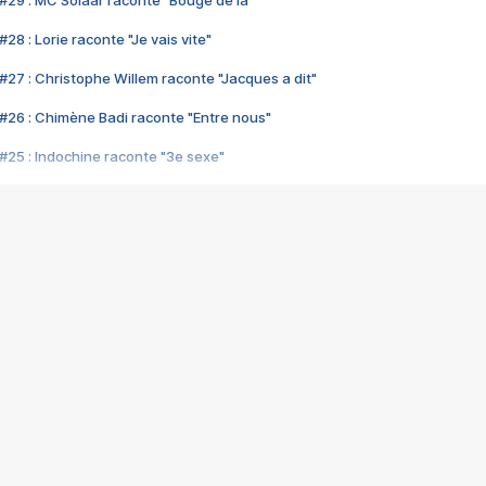
#29 : MC Solaar raconte "Bouge de là"
28 : Lorie raconte "Je vais vite"
#27 : Christophe Willem raconte "Jacques a dit"
#26 : Chimène Badi raconte "Entre nous"
#25 : Indochine raconte "3e sexe"
#24 : Zaho raconte "C'est chelou"
#23 : Patrick Bruel raconte "Au café des délices"
#22 : Kyo raconte "Le chemin"
#21 : Nolwenn Leroy raconte "Cassé"
#20 : Patrick Hernandez raconte "Born to be alive"
#19 : Lorie raconte "Près de moi"
#18 : Michael Jones raconte "A nos actes manqués" (avec Jean-Jacque
#17 : Khaled raconte "Aïcha"